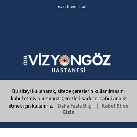
İnsan Kaynakları
Bu siteyi kullanarak, sitede çerezlerin kullanılmasını
© 2025 Tüm Hakları Saklıdır. | Özel Vizyongöz
Hastanesi | Son Güncelleme: 1.8.2026
kabul etmiş olursunuz. Çerezleri sadece trafiği analiz
etmek için kullanırız.
Daha Fazla Bilgi
|
Kabul Et ve
Mega Tasarım
Gizle