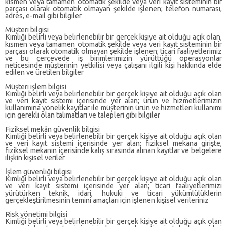
kısmen veya tamamen otomatik şekilde veya veri kayıt sisteminin bir
parçası olarak otomatik olmayan şekilde işlenen; telefon numarası,
adres, e-mail gibi bilgiler
Müşteri bilgisi
Kimliği belirli veya belirlenebilir bir gerçek kişiye ait olduğu açık olan,
kısmen veya tamamen otomatik şekilde veya veri kayıt sisteminin bir
parçası olarak otomatik olmayan şekilde işlenen; ticari faaliyetlerimiz
ve bu çerçevede iş birimlerimizin yürüttüğü operasyonlar
neticesinde müşterinin yetkilisi veya çalışanı ilgili kişi hakkında elde
edilen ve üretilen bilgiler
Müşteri işlem bilgisi
Kimliği belirli veya belirlenebilir bir gerçek kişiye ait olduğu açık olan
ve veri kayıt sistemi içerisinde yer alan; ürün ve hizmetlerimizin
kullanımına yönelik kayıtlar ile müşterinin ürün ve hizmetleri kullanımı
için gerekli olan talimatları ve talepleri gibi bilgiler
Fiziksel mekân güvenlik bilgisi
Kimliği belirli veya belirlenebilir bir gerçek kişiye ait olduğu açık olan
ve veri kayıt sistemi içerisinde yer alan; fiziksel mekana girişte,
fiziksel mekanın içerisinde kalış sırasında alınan kayıtlar ve belgelere
ilişkin kişisel veriler
İşlem güvenliği bilgisi
Kimliği belirli veya belirlenebilir bir gerçek kişiye ait olduğu açık olan
ve veri kayıt sistemi içerisinde yer alan; ticari faaliyetlerimizi
yürütürken teknik, idari, hukuki ve ticari yükümlülüklerin
gerçekleştirilmesinin temini amaçları için işlenen kişisel verileriniz
Risk yönetimi bilgisi
Kimliği belirli veya belirlenebilir bir gerçek kişiye ait olduğu açık olan