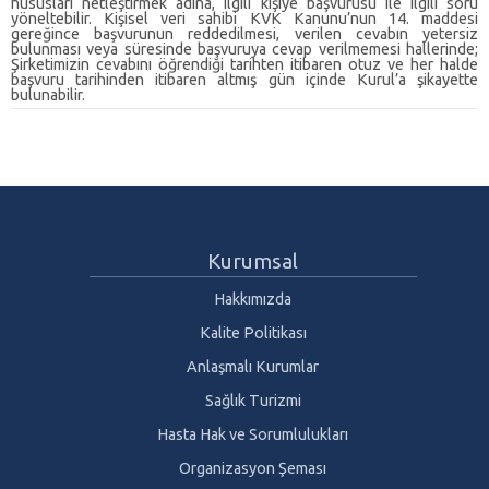
hususları netleştirmek adına, ilgili kişiye başvurusu ile ilgili soru
yöneltebilir. Kişisel veri sahibi KVK Kanunu’nun 14. maddesi
gereğince başvurunun reddedilmesi, verilen cevabın yetersiz
bulunması veya süresinde başvuruya cevap verilmemesi hallerinde;
Şirketimizin cevabını öğrendiği tarihten itibaren otuz ve her halde
başvuru tarihinden itibaren altmış gün içinde Kurul’a şikayette
Kurumsal
Hakkımızda
Kalite Politikası
Anlaşmalı Kurumlar
Sağlık Turizmi
Hasta Hak ve Sorumlulukları
Organizasyon Şeması