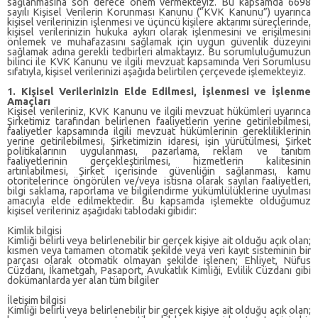
sağlanmasına son derece önem vermekteyiz. Bu kapsamda 6698
sayılı Kişisel Verilerin Korunması Kanunu (“KVK Kanunu”) uyarınca
kişisel verilerinizin işlenmesi ve üçüncü kişilere aktarımı süreçlerinde,
kişisel verilerinizin hukuka aykırı olarak işlenmesini ve erişilmesini
önlemek ve muhafazasını sağlamak için uygun güvenlik düzeyini
sağlamak adına gerekli tedbirleri almaktayız. Bu sorumluluğumuzun
bilinci ile KVK Kanunu ve ilgili mevzuat kapsamında Veri Sorumlusu
sıfatıyla, kişisel verilerinizi aşağıda belirtilen çerçevede işlemekteyiz.
1. Kişisel Verilerinizin Elde Edilmesi, İşlenmesi ve İşlenme
Amaçları
Şirketimiz tarafından belirlenen faaliyetlerin yerine getirilebilmesi,
faaliyetler kapsamında ilgili mevzuat hükümlerinin gerekliliklerinin
yerine getirilebilmesi, Şirketimizin idaresi, işin yürütülmesi, Şirket
politikalarının uygulanması, pazarlama, reklam ve tanıtım
faaliyetlerinin gerçekleştirilmesi, hizmetlerin kalitesinin
artırılabilmesi, Şirket içerisinde güvenliğin sağlanması, kamu
otoritelerince öngörülen ve/veya istisna olarak sayılan faaliyetleri,
bilgi saklama, raporlama ve bilgilendirme yükümlülüklerine uyulması
amacıyla elde edilmektedir. Bu kapsamda işlemekte olduğumuz
kişisel verileriniz aşağıdaki tablodaki gibidir:
Kimlik bilgisi
Kimliği belirli veya belirlenebilir bir gerçek kişiye ait olduğu açık olan;
kısmen veya tamamen otomatik şekilde veya veri kayıt sisteminin bir
parçası olarak otomatik olmayan şekilde işlenen; Ehliyet, Nüfus
Cüzdanı, İkametgah, Pasaport, Avukatlık Kimliği, Evlilik Cüzdanı gibi
dokümanlarda yer alan tüm bilgiler
İletişim bilgisi
Kimliği belirli veya belirlenebilir bir gerçek kişiye ait olduğu açık olan;