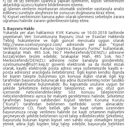
f) (d) ve (e) bentleri uyarınca yapılan işlemlerin, kişisel verilerinizin
aktarıldığı üçüncü kişilere bildirilmesini isteme,
g) İşlenen verilerin münhasıran otomatik sistemler vasıtasıyla analiz
edilmesi suretiyle aleyhinize bir sonucun doğmasına itiraz etme,
h) Kişisel verilerinizin kanuna aykırı olarak işlenmesi sebebiyle zarara
uğraması halinde zararın giderilmesini talep etme.
5. Başvuru Hakkı
yayımlanan Veri Sorumlusuna Başvuru Usul ve Esasları Hakkında
Tebliğ hükümlerine ve ilgili güncel mevzuata uygun olarak
http://www.ozelvizyongoz.com/ adresinde yer alan “Kişisel
Verilerin Korunması Kanunu Uyarınca Başvuru Formu” kullanılarak;
Sırakapılar Mah. 495 Sok. No:7 Merkezefendi/DENIZLI adresine
bizzat/elden teslim edebilir, Sırakapılar Mah. 495 Sok. No:7
Merkezefendi/DENIZLI adresine noter kanalıyla gönderebilir,
ozelnumune@hs01.kep.tr
güvenli elektronik ya da mobil imzalı
olarak, kayıtlı elektronik posta adresi veya sistemimizde kayıtlı e-
posta adresiniz aracılığıyla iletebilirsiniz. İlgili kişinin kendisi dışında
bir kişinin talepte bulunması için konuya ilişkin olarak ilgili kişi
tarafından başvuruda bulunacak kişi adına düzenlenmiş noter tasdikli
özel vekaletname bulunmalıdır. Bu kapsamda usulüne uygun bir
şekilde Şirketimize ileteceğiniz talepleriniz, en geç otuz gün
içerisinde neticelendirilecektir. Söz konusu taleplerinizin
neticelendirilmesi ayrıca bir maliyeti gerektirmesi halinde, Şirketimiz
tarafından başvuru sahibinden Kişisel Verileri Koruma Kurulu
(“Kurul”) tarafından belirlenen tarifedeki ücret alınacaktır.
Şirketimizce CD, flash bellek gibi bir kayıt ortamı üzerinden
başvurunuza cevap verilmesi halinde ise kayıt ortamının maliyetini
geçmeyecek şekilde belirlenen ücret talep edilebilecektir. Şirketimiz,
başvuruda bulunan kişinin kişisel veri sahibi olup olmadığını tespit
etmek adına ilgili kişiden bilgi talep edebilir, başvuruda belirtilen