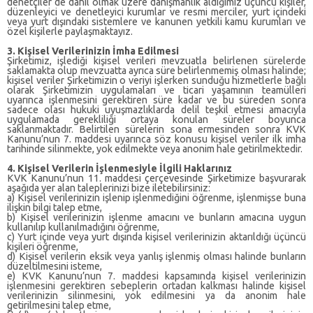
denetçiler de dahil olmak üzere danışmanlık aldığımız üçüncü kişiler,
düzenleyici ve denetleyici kurumlar ve resmi merciler, yurt içindeki
veya yurt dışındaki sistemlere ve kanunen yetkili kamu kurumları ve
özel kişilerle paylaşmaktayız.
3. Kişisel Verilerinizin İmha Edilmesi
saklamakta olup mevzuatta ayrıca süre belirlenmemiş olması halinde;
kişisel veriler Şirketimizin o veriyi işlerken sunduğu hizmetlerle bağlı
olarak Şirketimizin uygulamaları ve ticari yaşamının teamülleri
uyarınca işlenmesini gerektiren süre kadar ve bu süreden sonra
sadece olası hukuki uyuşmazlıklarda delil teşkil etmesi amacıyla
uygulamada gerekliliği ortaya konulan süreler boyunca
saklanmaktadır. Belirtilen sürelerin sona ermesinden sonra KVK
Kanunu’nun 7. maddesi uyarınca söz konusu kişisel veriler ilk imha
tarihinde silinmekte, yok edilmekte veya anonim hale getirilmektedir.
4. Kişisel Verilerin İşlenmesiyle İlgili Haklarınız
aşağıda yer alan taleplerinizi bize iletebilirsiniz:
a) Kişisel verilerinizin işlenip işlenmediğini öğrenme, işlenmişse buna
ilişkin bilgi talep etme,
b) Kişisel verilerinizin işlenme amacını ve bunların amacına uygun
kullanılıp kullanılmadığını öğrenme,
c) Yurt içinde veya yurt dışında kişisel verilerinizin aktarıldığı üçüncü
kişileri öğrenme,
d) Kişisel verilerin eksik veya yanlış işlenmiş olması halinde bunların
düzeltilmesini isteme,
e) KVK Kanunu’nun 7. maddesi kapsamında kişisel verilerinizin
işlenmesini gerektiren sebeplerin ortadan kalkması halinde kişisel
verilerinizin silinmesini, yok edilmesini ya da anonim hale
getirilmesini talep etme,