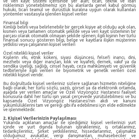
ve veri kayıt sistemi içerisinde yer alan; ticari, teknik ve idari
risklerimizi yönetebilmemiz için bu alanlarda genel kabul görmüş
hukuki, ticari teamül ve dürüstlük kuralına uygun olarak kullanılan
yöntemler vasıtasıyla işlenilen kişisel veriler
Finansal bilgi
Kimliği belirli veya belirlenebilir bir gerçek kişiye ait olduğu açık olan,
kısmen veya tamamen otomatik şekilde veya veri kayıt sisteminin bir
parçası olarak otomatik olmayan şekilde işlenen; ilgili kişinin her türlü
finansal sonucu gösteren bilgi, belge ve kayıtlara ilişkin müşterinin
yetkilisi veya çalışanının kişisel verileri
Özel nitelikli kişisel veriler
Kişilerin ırkı, etnik kökeni, siyasi düşüncesi, felsefi inancı, dini,
mezhebi veya diğer inançları, kılık ve kıyafeti, dernek, vakıf ya da
sendika üyeliği, sağlığı, cinsel hayatı, ceza mahkûmiyeti ve güvenlik
tedbirleriyle ilgili verileri ile biyometrik ve genetik verileri özel
nitelikli kişisel veridir.
Bu doğrultuda kişisel verileriniz sizlere sağlanan hizmetin niteliğine
bağlı olarak; her türlü sözlü, yazılı, görsel ya da elektronik ortamda,
aşağıda yer verilen amaçlar ve Özel Vizyongöz Hastanesi faaliyet
konusuna dahil her türlü işin yasal çerçevede yürütülebilmesi ve bu
kapsamda Özel Vizyongöz Hastanesi’nin akdi ve kanuni
yükümlülüklerini tam ve gereği gibi ifa edebilmesi için elde edilmekte
ve işlenmektedir.
2. Kişisel Verilerinizin Paylaşılması
içinde ve yurt dışında bulunan iştiraklerimiz, iş ortaklarımız,
tedarikçilerimiz, Şirket yetkililerimiz, hissedarlarımız, çalışmakta
olduğumuz avukatlar, vergi danışmanları, muhasebeciler ve